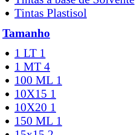
Tintas Plastisol
Tamanho
1 LT
1
1 MT
4
100 ML
1
10X15
1
10X20
1
150 ML
1
15x15
2