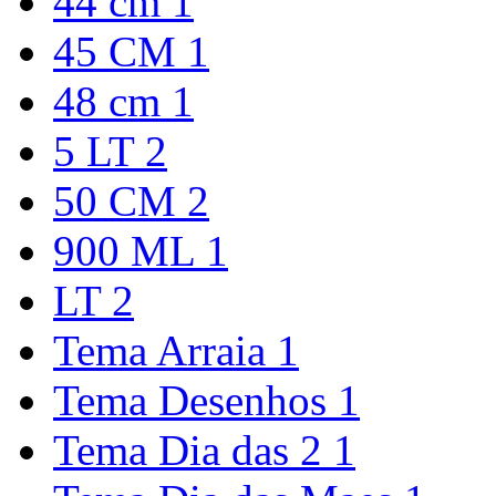
44 cm
1
45 CM
1
48 cm
1
5 LT
2
50 CM
2
900 ML
1
LT
2
Tema Arraia
1
Tema Desenhos
1
Tema Dia das 2
1