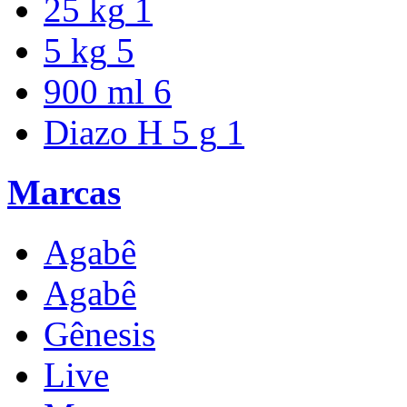
25 kg
1
5 kg
5
900 ml
6
Diazo H 5 g
1
Marcas
Agabê
Agabê
Gênesis
Live