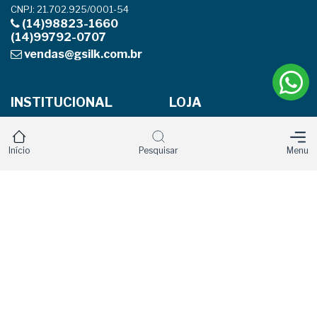
CNPJ: 21.702.925/0001-54
(14)98823-1660
(14)99792-0707
vendas@gsilk.com.br
INSTITUCIONAL
LOJA
Página Inicial
Produtos
Início
Pesquisar
Menu
Empresa
Carrinho
Localização
Minha Conta
Entre em contato
Política de privacidade
Trocas e devoluções
REDES SOCIAIS