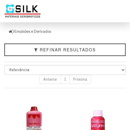
Filtrar
Categorias
Emulsões e Derivados
Tamanho
REFINAR RESULTADOS
Peso
Marcas
Faixa
de
Anterior
1
Próxima
Preço