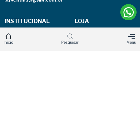
INSTITUCIONAL
LOJA
Página Inicial
Produtos
Início
Pesquisar
Menu
Empresa
Carrinho
Localização
Minha Conta
Entre em contato
Política de privacidade
Trocas e devoluções
REDES SOCIAIS
Facebook
Instagram