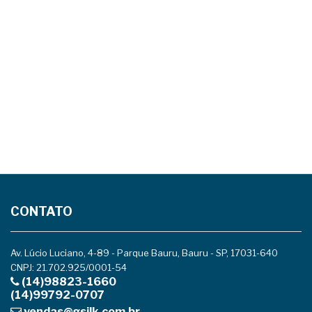
CONTATO
Av. Lúcio Luciano, 4-89 - Parque Bauru, Bauru - SP, 17031-640
CNPJ: 21.702.925/0001-54
(14)98823-1660
(14)99792-0707
vendas@gsilk.com.br