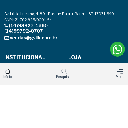
Av. Lúcio Luciano, 4-89 - Parque Bauru, Bauru - SP, 17031-640
CNPJ: 21.702.925/0001-54
(14)98823-1660
(14)99792-0707
vendas@gsilk.com.br
INSTITUCIONAL
LOJA
Página Inicial
Produtos
Início
Pesquisar
Menu
Empresa
Carrinho
Localização
Minha Conta
Entre em contato
Política de privacidade
Trocas e devoluções
REDES SOCIAIS