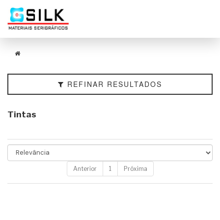
Filtrar
Categorias
Tamanho
REFINAR RESULTADOS
Cor
Peso
Tintas
Marcas
Faixa
de
Preço
Anterior
1
Próxima